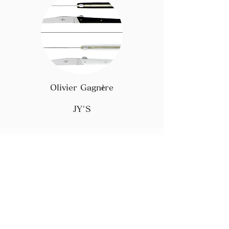
Olivier Gagnère
JY'S
OUR STORY に戻る