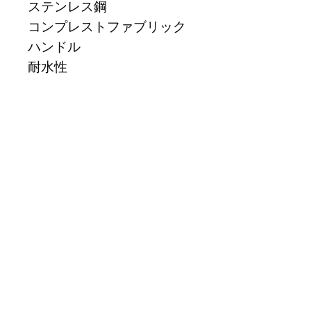
ステンレス鋼
コンプレストファブリック
ハンドル
耐水性
※使用する材料のほとんど
が天然由来であるため、ア
イテムごとに異なる場合が
ございます。(色合い、粒子
等)
返品・交換について
配送途中の事故などで商品の破
損、汚損などが生じた場合や、弊
社の手違いによる交換は、お手数
ですが、商品到着後7日以内にご