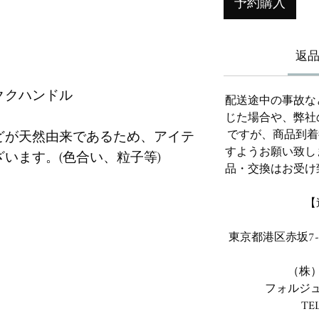
予約購入
返
ククハンドル
配送途中の事故な
じた場合や、弊社
どが天然由来であるため、アイテ
ですが、商品到着
すようお願い致し
います。(色合い、粒子等)
品・交換はお受け
【
東京都港区赤坂7-
（株
フォルジ
TEL