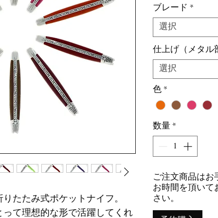
ブレード
*
選択
仕上げ（メタル
選択
色
*
数量
*
ご注文商品はお手
お時間を頂いて
折りたたみ式ポケットナイフ。
さい。
とって理想的な形で活躍してくれ