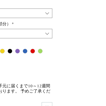
ル
価
格
部分）
*
元に届くまで10～12週間
おります。 予めご了承くだ