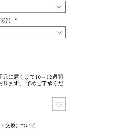
価
格
部分）
*
元に届くまで10～12週間
おります。 予めご了承くだ
品・交換について