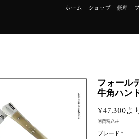
ホーム
ショップ
修理
フォール
牛角ハン
¥47,300
よ
消費税込み
ブレード
*