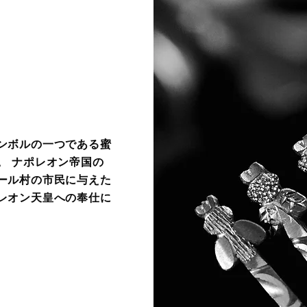
ンボルの一つである蜜
。 ナポレオン帝国の
ール村の市民に与えた
レオン天皇への奉仕に