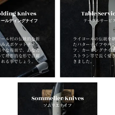
olding Knives
Table Servi
ォールディングナイフ
テーブルサ
ービ
ヨール村の伝統的な折
ライヨールの伝統を
たみ式ポケットナイ
たバターナイフやパ
様々な場面で、あなた
フ、カービングナイ
って理想的な形で活躍
ストラン等で長く愛
くれる事でしょう。
きました。
Sommelier Knives
ソムリエナ
イ
フ