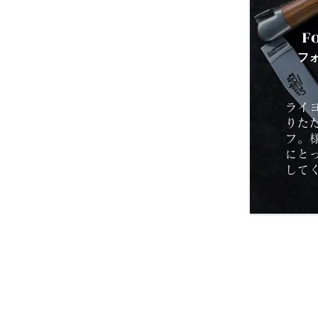
F
フ
ライ
りた
フ。
にと
して