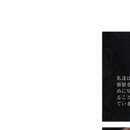
私達
価値
めに
るこ
てい