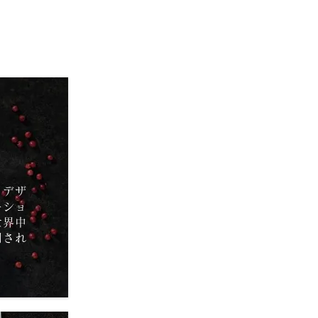
、デザ
ーショ
世界中
用され