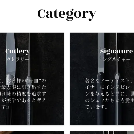
Category
Cutlery
Signature
カトラリー
シグネチャー
は、お客様の“一皿”の
著名なアーティスト
を最大限に引き出すた
イナーにインスピレ
切れ味の精度を追求す
ンを与えると共に、
とが美学であると考え
のシェフたちにも愛
ます。
ています。