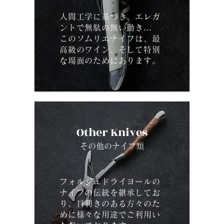
人間工学に基づき、エレガ
ントで無駄の無い動き…
このソムリエナイフは、最
高級のワイン、そして特別
な場面のためにあります。
Other Knives
その他のナイフ類
フォルジュドライヨールの
ナイフの伝統を継承してお
り、目利きのある方々のた
めに様々な用途でご利用い