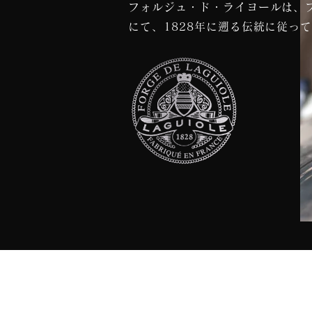
フォルジュ・ド・ライヨールは、
にて、
1828年に遡る伝統に従っ