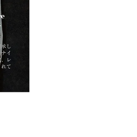
ce
ス
継承し
ンナイ
フ、レ
されて